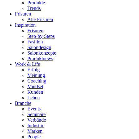
Produkte
Trends
Frisuren
Alle Frisuren
Inspiration
Frisuren
Step-by-Steps
Fashion
Salondesign
Salonkonzepte
Produktnews
Work & Life
Erfolg
Meinung
Coaching
Mindset
Kunden
Leben
Branche
Events
Seminare
Verbände
Industrie
Marken
People