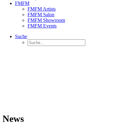
FMFM
FMFM Artists
FMFM Salon
FMFM Showroom
FMFM Events
Suche
News