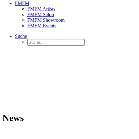
FMFM
FMFM Artists
FMFM Salon
FMFM Showroom
FMFM Events
Suche
News