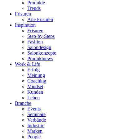
Produkte
Trends
Frisuren
Alle Frisuren
Inspiration
Frisuren
Step-by-Steps
Fashion
Salondesign
Salonkonzepte
Produktnews
Work & Life
Erfolg
Meinung
Coaching
Mindset
Kunden
Leben
Branche
Events
Seminare
Verbände
Industrie
Marken
People