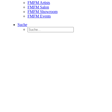
FMFM Artists
FMFM Salon
FMFM Showroom
FMFM Events
Suche