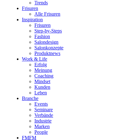
Trends
Frisuren
Alle Frisuren
Inspiration
Frisuren
Step-by-Steps
Fashion
Salondesign
Salonkonzepte
Produktnews
Work & Life
Erfolg
Meinung
Coaching
Mindset
Kunden
Leben
Branche
Events
Seminare
Verbände
Industrie
Marken
People
FMFM