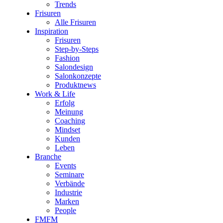
Trends
Frisuren
Alle Frisuren
Inspiration
Frisuren
Step-by-Steps
Fashion
Salondesign
Salonkonzepte
Produktnews
Work & Life
Erfolg
Meinung
Coaching
Mindset
Kunden
Leben
Branche
Events
Seminare
Verbände
Industrie
Marken
People
FMFM