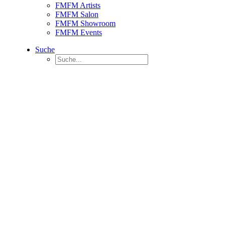
FMFM Artists
FMFM Salon
FMFM Showroom
FMFM Events
Suche