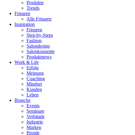
Produkte
Trends
Frisuren
Alle Frisuren
Inspiration
Frisuren
Step-by-Steps
Fashion
Salondesign
Salonkonzepte
Produktnews
Work & Life
Erfolg
Meinung
Coaching
Mindset
Kunden
Leben
Branche
Events
Seminare
Verbände
Industrie
Marken
People