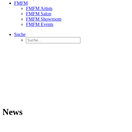
FMFM
FMFM Artists
FMFM Salon
FMFM Showroom
FMFM Events
Suche
News