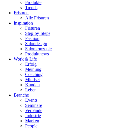
Produkte
Trends
Frisuren
Alle Frisuren
Inspiration
Frisuren
Step-by-Steps
Fashion
Salondesign
Salonkonzepte
Produktnews
Work & Life
Erfolg
Meinung
Coaching
Mindset
Kunden
Leben
Branche
Events
Seminare
Verbände
Industrie
Marken
People