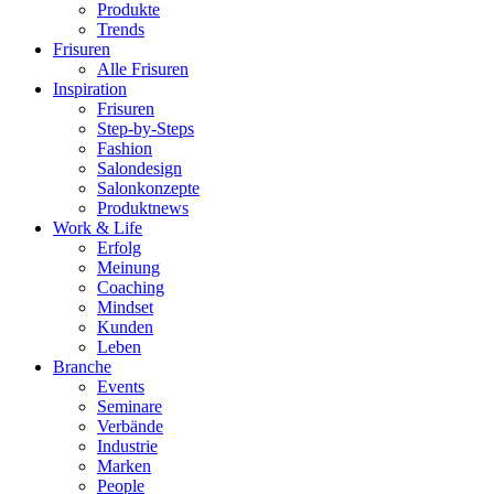
Produkte
Trends
Frisuren
Alle Frisuren
Inspiration
Frisuren
Step-by-Steps
Fashion
Salondesign
Salonkonzepte
Produktnews
Work & Life
Erfolg
Meinung
Coaching
Mindset
Kunden
Leben
Branche
Events
Seminare
Verbände
Industrie
Marken
People