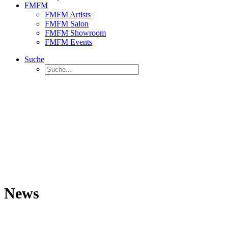
FMFM
FMFM Artists
FMFM Salon
FMFM Showroom
FMFM Events
Suche
News