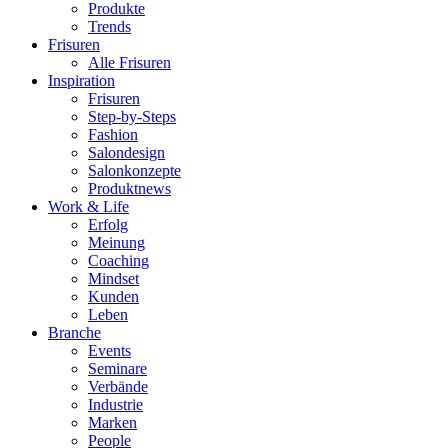
Produkte
Trends
Frisuren
Alle Frisuren
Inspiration
Frisuren
Step-by-Steps
Fashion
Salondesign
Salonkonzepte
Produktnews
Work & Life
Erfolg
Meinung
Coaching
Mindset
Kunden
Leben
Branche
Events
Seminare
Verbände
Industrie
Marken
People