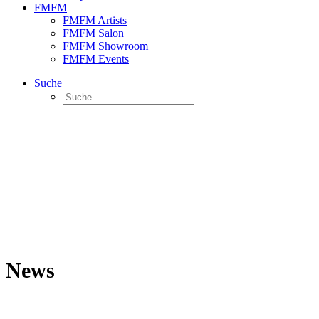
FMFM
FMFM Artists
FMFM Salon
FMFM Showroom
FMFM Events
Suche
News