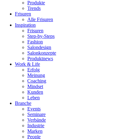
Produkte
Trends
Frisuren
Alle Frisuren
Inspiration
Frisuren
Step-by-Steps
Fashion
Salondesign
Salonkonzepte
Produktnews
Work & Life
Erfolg
Meinung
Coaching
Mindset
Kunden
Leben
Branche
Events
Seminare
Verbände
Industrie
Marken
People