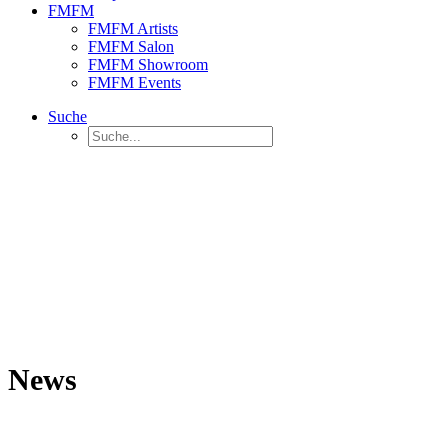
FMFM
FMFM Artists
FMFM Salon
FMFM Showroom
FMFM Events
Suche
News