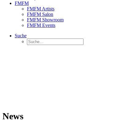
FMFM
FMFM Artists
FMFM Salon
FMFM Showroom
FMFM Events
Suche
News