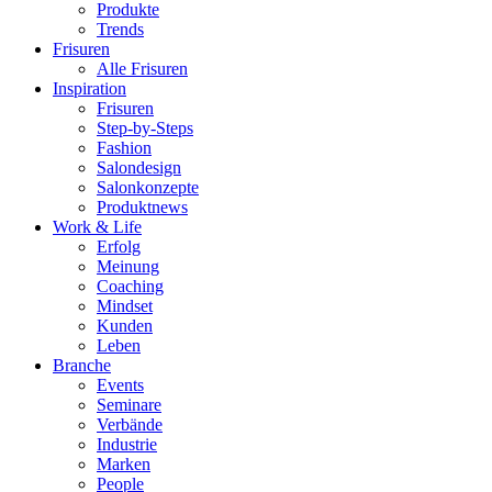
Produkte
Trends
Frisuren
Alle Frisuren
Inspiration
Frisuren
Step-by-Steps
Fashion
Salondesign
Salonkonzepte
Produktnews
Work & Life
Erfolg
Meinung
Coaching
Mindset
Kunden
Leben
Branche
Events
Seminare
Verbände
Industrie
Marken
People