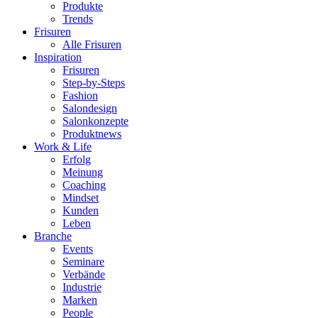
Produkte
Trends
Frisuren
Alle Frisuren
Inspiration
Frisuren
Step-by-Steps
Fashion
Salondesign
Salonkonzepte
Produktnews
Work & Life
Erfolg
Meinung
Coaching
Mindset
Kunden
Leben
Branche
Events
Seminare
Verbände
Industrie
Marken
People