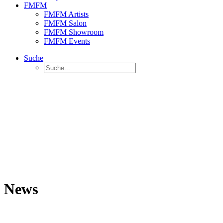
FMFM
FMFM Artists
FMFM Salon
FMFM Showroom
FMFM Events
Suche
News