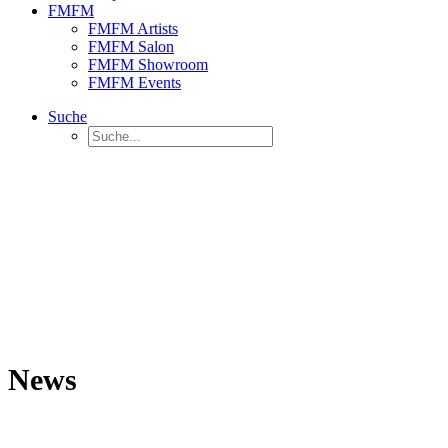
FMFM
FMFM Artists
FMFM Salon
FMFM Showroom
FMFM Events
Suche
News