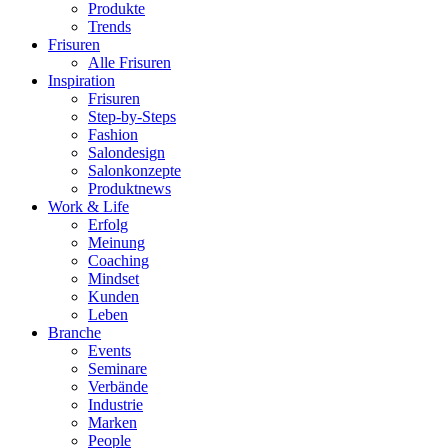
Produkte
Trends
Frisuren
Alle Frisuren
Inspiration
Frisuren
Step-by-Steps
Fashion
Salondesign
Salonkonzepte
Produktnews
Work & Life
Erfolg
Meinung
Coaching
Mindset
Kunden
Leben
Branche
Events
Seminare
Verbände
Industrie
Marken
People