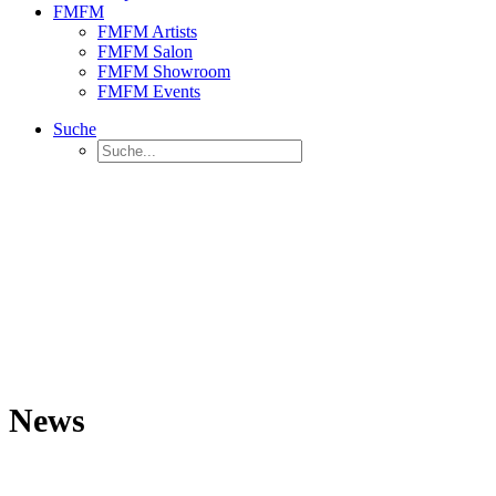
FMFM
FMFM Artists
FMFM Salon
FMFM Showroom
FMFM Events
Suche
News