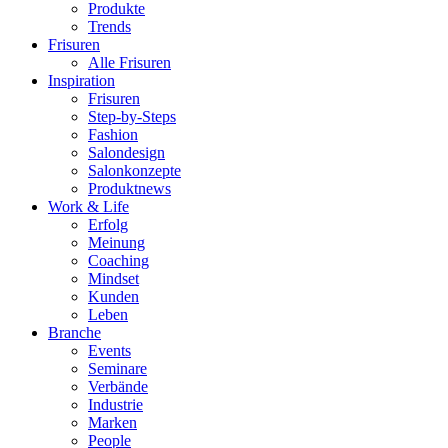
Produkte
Trends
Frisuren
Alle Frisuren
Inspiration
Frisuren
Step-by-Steps
Fashion
Salondesign
Salonkonzepte
Produktnews
Work & Life
Erfolg
Meinung
Coaching
Mindset
Kunden
Leben
Branche
Events
Seminare
Verbände
Industrie
Marken
People