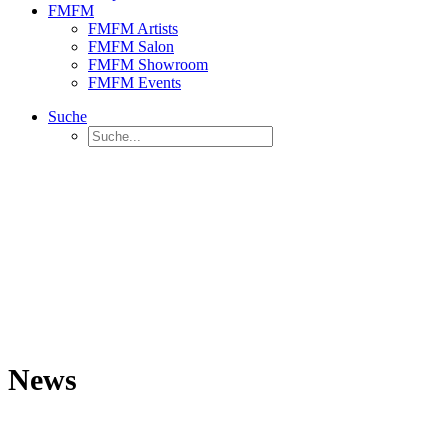
FMFM
FMFM Artists
FMFM Salon
FMFM Showroom
FMFM Events
Suche
News