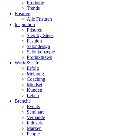
Produkte
Trends
Frisuren
Alle Frisuren
Inspiration
Frisuren
Step-by-Steps
Fashion
Salondesign
Salonkonzepte
Produktnews
Work & Life
Erfolg
Meinung
Coaching
Mindset
Kunden
Leben
Branche
Events
Seminare
Verbände
Industrie
Marken
People