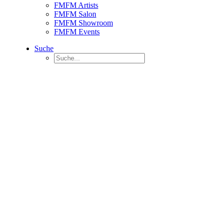
FMFM Artists
FMFM Salon
FMFM Showroom
FMFM Events
Suche