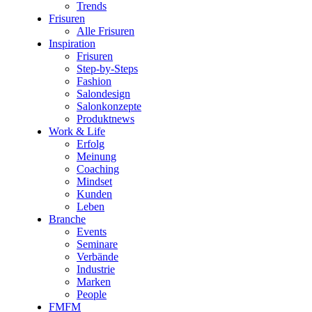
Trends
Frisuren
Alle Frisuren
Inspiration
Frisuren
Step-by-Steps
Fashion
Salondesign
Salonkonzepte
Produktnews
Work & Life
Erfolg
Meinung
Coaching
Mindset
Kunden
Leben
Branche
Events
Seminare
Verbände
Industrie
Marken
People
FMFM