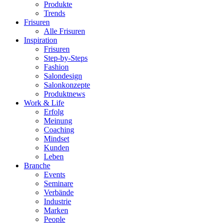
Produkte
Trends
Frisuren
Alle Frisuren
Inspiration
Frisuren
Step-by-Steps
Fashion
Salondesign
Salonkonzepte
Produktnews
Work & Life
Erfolg
Meinung
Coaching
Mindset
Kunden
Leben
Branche
Events
Seminare
Verbände
Industrie
Marken
People