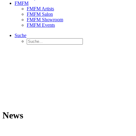
FMFM
FMFM Artists
FMFM Salon
FMFM Showroom
FMFM Events
Suche
News