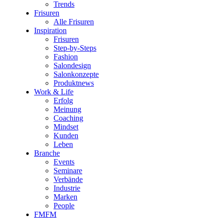
Trends
Frisuren
Alle Frisuren
Inspiration
Frisuren
Step-by-Steps
Fashion
Salondesign
Salonkonzepte
Produktnews
Work & Life
Erfolg
Meinung
Coaching
Mindset
Kunden
Leben
Branche
Events
Seminare
Verbände
Industrie
Marken
People
FMFM