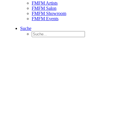
FMFM Artists
FMFM Salon
FMFM Showroom
FMFM Events
Suche