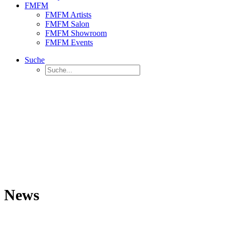
FMFM
FMFM Artists
FMFM Salon
FMFM Showroom
FMFM Events
Suche
News