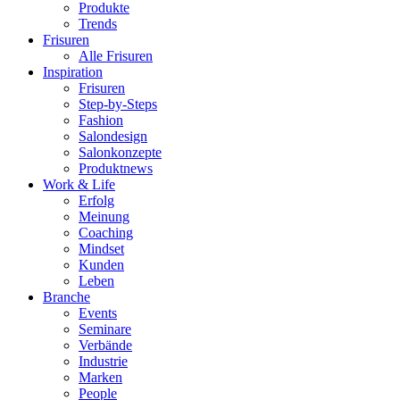
Produkte
Trends
Frisuren
Alle Frisuren
Inspiration
Frisuren
Step-by-Steps
Fashion
Salondesign
Salonkonzepte
Produktnews
Work & Life
Erfolg
Meinung
Coaching
Mindset
Kunden
Leben
Branche
Events
Seminare
Verbände
Industrie
Marken
People