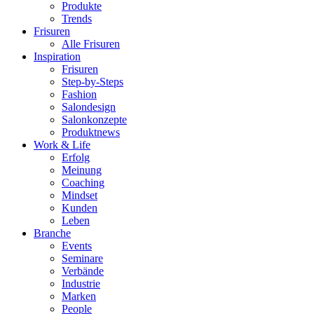
Produkte
Trends
Frisuren
Alle Frisuren
Inspiration
Frisuren
Step-by-Steps
Fashion
Salondesign
Salonkonzepte
Produktnews
Work & Life
Erfolg
Meinung
Coaching
Mindset
Kunden
Leben
Branche
Events
Seminare
Verbände
Industrie
Marken
People