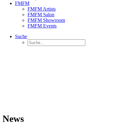
FMFM
FMFM Artists
FMFM Salon
FMFM Showroom
FMFM Events
Suche
News