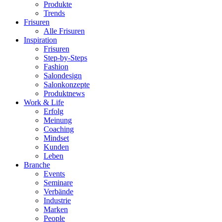
Produkte
Trends
Frisuren
Alle Frisuren
Inspiration
Frisuren
Step-by-Steps
Fashion
Salondesign
Salonkonzepte
Produktnews
Work & Life
Erfolg
Meinung
Coaching
Mindset
Kunden
Leben
Branche
Events
Seminare
Verbände
Industrie
Marken
People