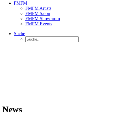
FMFM
FMFM Artists
FMFM Salon
FMFM Showroom
FMFM Events
Suche
News