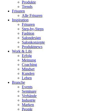
Produkte
Trends
Frisuren
Alle Frisuren
Inspiration
Frisuren
Step-by-Steps
Fashion
Salondesign
Salonkonzepte
Produktnews
Work & Life
Erfolg
Meinung
Coaching
Mindset
Kunden
Leben
Branche
Events
Seminare
Verbände
Industrie
Marken
People