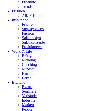
Produkte
Trends
Frisuren
Alle Frisuren
Inspiration
Frisuren
Step-by-Steps
Fashion
Salondesign
Salonkonzepte
Produktnews
Work & Life
Erfolg
Meinung
Coaching
Mindset
Kunden
Leben
Branche
Events
Seminare
Verbände
Industrie
Marken
People