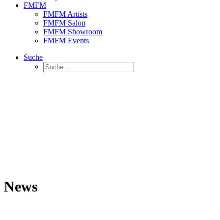
FMFM
FMFM Artists
FMFM Salon
FMFM Showroom
FMFM Events
Suche
News