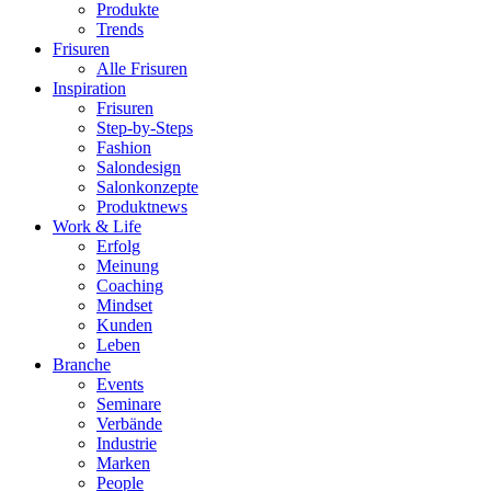
Produkte
Trends
Frisuren
Alle Frisuren
Inspiration
Frisuren
Step-by-Steps
Fashion
Salondesign
Salonkonzepte
Produktnews
Work & Life
Erfolg
Meinung
Coaching
Mindset
Kunden
Leben
Branche
Events
Seminare
Verbände
Industrie
Marken
People