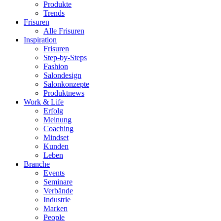
Produkte
Trends
Frisuren
Alle Frisuren
Inspiration
Frisuren
Step-by-Steps
Fashion
Salondesign
Salonkonzepte
Produktnews
Work & Life
Erfolg
Meinung
Coaching
Mindset
Kunden
Leben
Branche
Events
Seminare
Verbände
Industrie
Marken
People