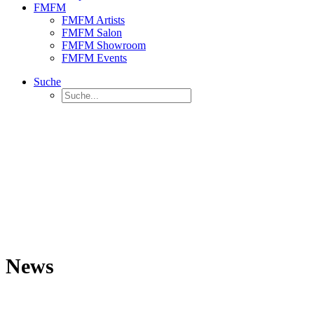
FMFM
FMFM Artists
FMFM Salon
FMFM Showroom
FMFM Events
Suche
News