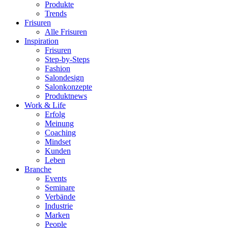
Produkte
Trends
Frisuren
Alle Frisuren
Inspiration
Frisuren
Step-by-Steps
Fashion
Salondesign
Salonkonzepte
Produktnews
Work & Life
Erfolg
Meinung
Coaching
Mindset
Kunden
Leben
Branche
Events
Seminare
Verbände
Industrie
Marken
People