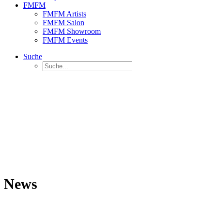
FMFM
FMFM Artists
FMFM Salon
FMFM Showroom
FMFM Events
Suche
News