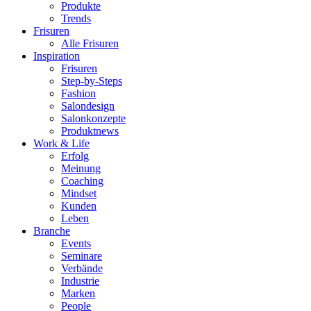
Produkte
Trends
Frisuren
Alle Frisuren
Inspiration
Frisuren
Step-by-Steps
Fashion
Salondesign
Salonkonzepte
Produktnews
Work & Life
Erfolg
Meinung
Coaching
Mindset
Kunden
Leben
Branche
Events
Seminare
Verbände
Industrie
Marken
People