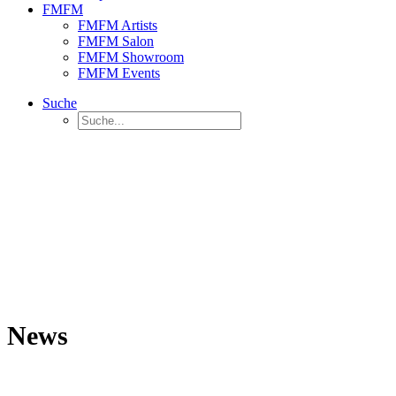
FMFM
FMFM Artists
FMFM Salon
FMFM Showroom
FMFM Events
Suche
News