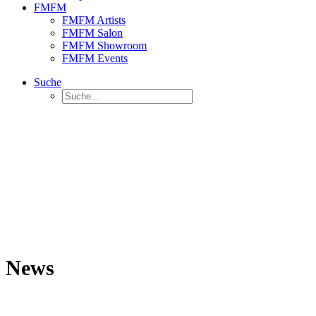
FMFM
FMFM Artists
FMFM Salon
FMFM Showroom
FMFM Events
Suche
News