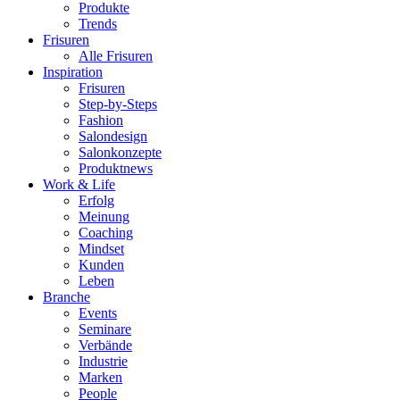
Produkte
Trends
Frisuren
Alle Frisuren
Inspiration
Frisuren
Step-by-Steps
Fashion
Salondesign
Salonkonzepte
Produktnews
Work & Life
Erfolg
Meinung
Coaching
Mindset
Kunden
Leben
Branche
Events
Seminare
Verbände
Industrie
Marken
People