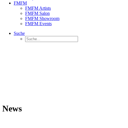
FMFM
FMFM Artists
FMFM Salon
FMFM Showroom
FMFM Events
Suche
News