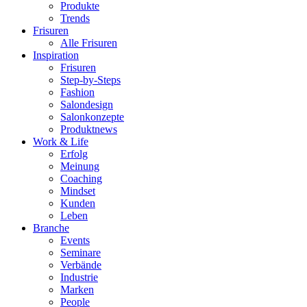
Produkte
Trends
Frisuren
Alle Frisuren
Inspiration
Frisuren
Step-by-Steps
Fashion
Salondesign
Salonkonzepte
Produktnews
Work & Life
Erfolg
Meinung
Coaching
Mindset
Kunden
Leben
Branche
Events
Seminare
Verbände
Industrie
Marken
People