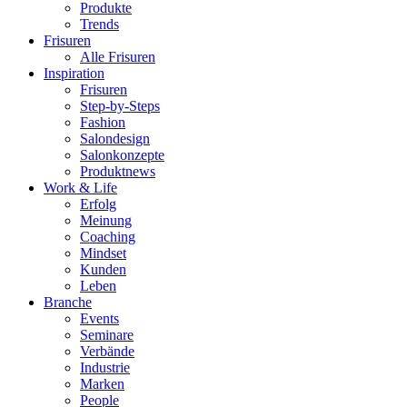
Produkte
Trends
Frisuren
Alle Frisuren
Inspiration
Frisuren
Step-by-Steps
Fashion
Salondesign
Salonkonzepte
Produktnews
Work & Life
Erfolg
Meinung
Coaching
Mindset
Kunden
Leben
Branche
Events
Seminare
Verbände
Industrie
Marken
People