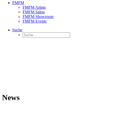
FMFM
FMFM Artists
FMFM Salon
FMFM Showroom
FMFM Events
Suche
News