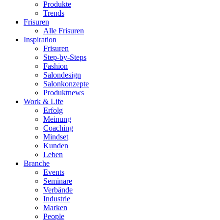
Produkte
Trends
Frisuren
Alle Frisuren
Inspiration
Frisuren
Step-by-Steps
Fashion
Salondesign
Salonkonzepte
Produktnews
Work & Life
Erfolg
Meinung
Coaching
Mindset
Kunden
Leben
Branche
Events
Seminare
Verbände
Industrie
Marken
People