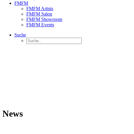
FMFM
FMFM Artists
FMFM Salon
FMFM Showroom
FMFM Events
Suche
News