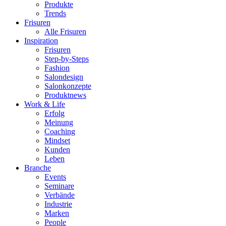
Produkte
Trends
Frisuren
Alle Frisuren
Inspiration
Frisuren
Step-by-Steps
Fashion
Salondesign
Salonkonzepte
Produktnews
Work & Life
Erfolg
Meinung
Coaching
Mindset
Kunden
Leben
Branche
Events
Seminare
Verbände
Industrie
Marken
People