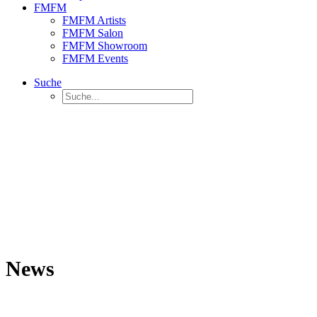
FMFM
FMFM Artists
FMFM Salon
FMFM Showroom
FMFM Events
Suche
News