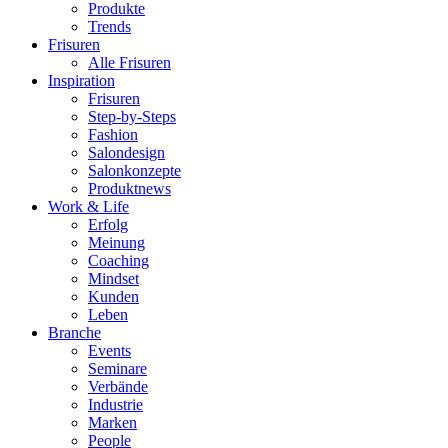
Produkte
Trends
Frisuren
Alle Frisuren
Inspiration
Frisuren
Step-by-Steps
Fashion
Salondesign
Salonkonzepte
Produktnews
Work & Life
Erfolg
Meinung
Coaching
Mindset
Kunden
Leben
Branche
Events
Seminare
Verbände
Industrie
Marken
People