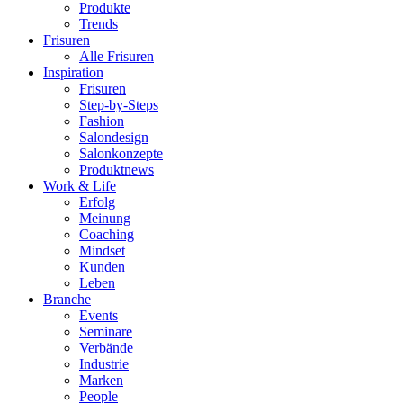
Produkte
Trends
Frisuren
Alle Frisuren
Inspiration
Frisuren
Step-by-Steps
Fashion
Salondesign
Salonkonzepte
Produktnews
Work & Life
Erfolg
Meinung
Coaching
Mindset
Kunden
Leben
Branche
Events
Seminare
Verbände
Industrie
Marken
People