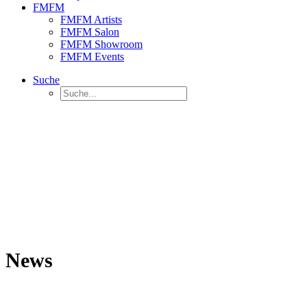
FMFM
FMFM Artists
FMFM Salon
FMFM Showroom
FMFM Events
Suche
News