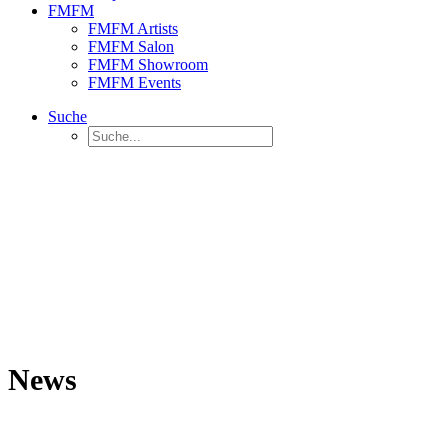
FMFM
FMFM Artists
FMFM Salon
FMFM Showroom
FMFM Events
Suche
News