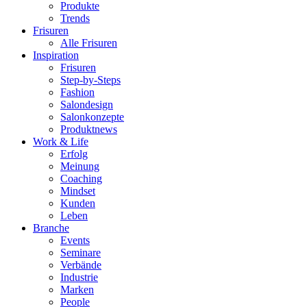
Produkte
Trends
Frisuren
Alle Frisuren
Inspiration
Frisuren
Step-by-Steps
Fashion
Salondesign
Salonkonzepte
Produktnews
Work & Life
Erfolg
Meinung
Coaching
Mindset
Kunden
Leben
Branche
Events
Seminare
Verbände
Industrie
Marken
People