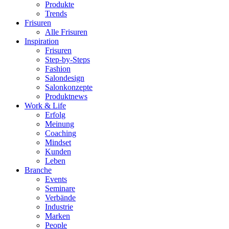
Produkte
Trends
Frisuren
Alle Frisuren
Inspiration
Frisuren
Step-by-Steps
Fashion
Salondesign
Salonkonzepte
Produktnews
Work & Life
Erfolg
Meinung
Coaching
Mindset
Kunden
Leben
Branche
Events
Seminare
Verbände
Industrie
Marken
People