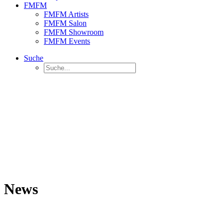
FMFM
FMFM Artists
FMFM Salon
FMFM Showroom
FMFM Events
Suche
News