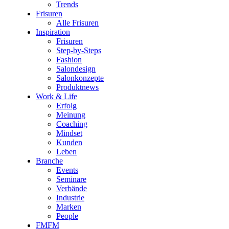
Trends
Frisuren
Alle Frisuren
Inspiration
Frisuren
Step-by-Steps
Fashion
Salondesign
Salonkonzepte
Produktnews
Work & Life
Erfolg
Meinung
Coaching
Mindset
Kunden
Leben
Branche
Events
Seminare
Verbände
Industrie
Marken
People
FMFM