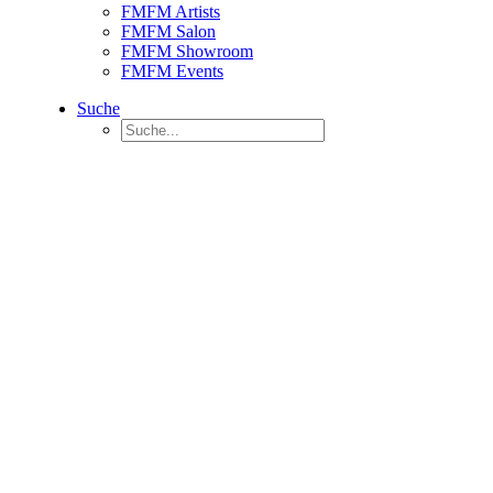
FMFM Artists
FMFM Salon
FMFM Showroom
FMFM Events
Suche