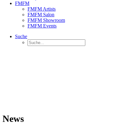
FMFM
FMFM Artists
FMFM Salon
FMFM Showroom
FMFM Events
Suche
News