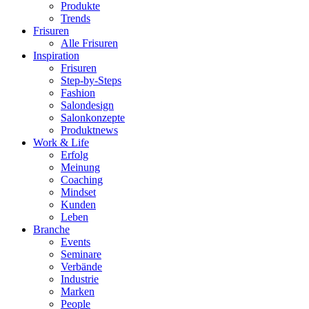
Produkte
Trends
Frisuren
Alle Frisuren
Inspiration
Frisuren
Step-by-Steps
Fashion
Salondesign
Salonkonzepte
Produktnews
Work & Life
Erfolg
Meinung
Coaching
Mindset
Kunden
Leben
Branche
Events
Seminare
Verbände
Industrie
Marken
People