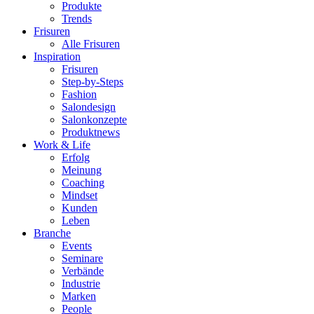
Produkte
Trends
Frisuren
Alle Frisuren
Inspiration
Frisuren
Step-by-Steps
Fashion
Salondesign
Salonkonzepte
Produktnews
Work & Life
Erfolg
Meinung
Coaching
Mindset
Kunden
Leben
Branche
Events
Seminare
Verbände
Industrie
Marken
People