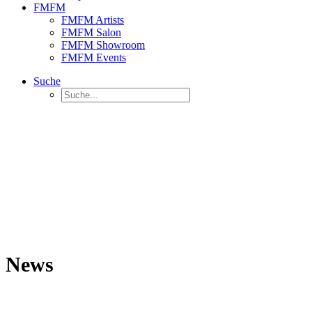
FMFM
FMFM Artists
FMFM Salon
FMFM Showroom
FMFM Events
Suche
News