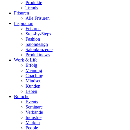
Produkte
Trends
Frisuren
Alle Frisuren
Inspiration
Frisuren
Step-by-Steps
Fashion
Salondesign
Salonkonzepte
Produktnews
Work & Life
Erfolg
Meinung
Coaching
Mindset
Kunden
Leben
Branche
Events
Seminare
Verbände
Industrie
Marken
People