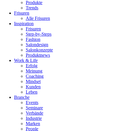
Produkte
Trends
Frisuren
Alle Frisuren
Inspiration
Frisuren
Step-by-Steps
Fashion
Salondesign
Salonkonzepte
Produktnews
Work & Life
Erfolg
Meinung
Coaching
Mindset
Kunden
Leben
Branche
Events
Seminare
Verbände
Industrie
Marken
People