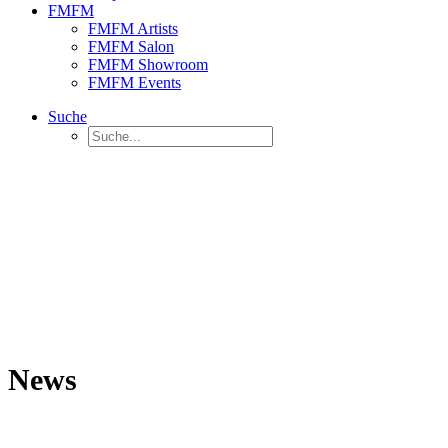
FMFM
FMFM Artists
FMFM Salon
FMFM Showroom
FMFM Events
Suche
News