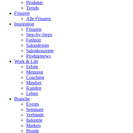
Produkte
Trends
Frisuren
Alle Frisuren
Inspiration
Frisuren
Step-by-Steps
Fashion
Salondesign
Salonkonzepte
Produktnews
Work & Life
Erfolg
Meinung
Coaching
Mindset
Kunden
Leben
Branche
Events
Seminare
Verbände
Industrie
Marken
People