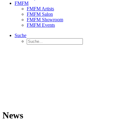
FMFM
FMFM Artists
FMFM Salon
FMFM Showroom
FMFM Events
Suche
News