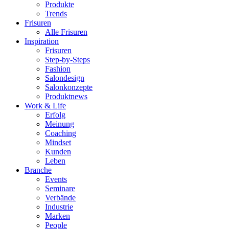
Produkte
Trends
Frisuren
Alle Frisuren
Inspiration
Frisuren
Step-by-Steps
Fashion
Salondesign
Salonkonzepte
Produktnews
Work & Life
Erfolg
Meinung
Coaching
Mindset
Kunden
Leben
Branche
Events
Seminare
Verbände
Industrie
Marken
People