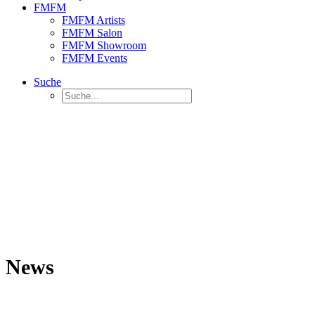
FMFM
FMFM Artists
FMFM Salon
FMFM Showroom
FMFM Events
Suche
News