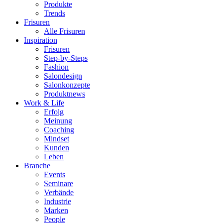
Produkte
Trends
Frisuren
Alle Frisuren
Inspiration
Frisuren
Step-by-Steps
Fashion
Salondesign
Salonkonzepte
Produktnews
Work & Life
Erfolg
Meinung
Coaching
Mindset
Kunden
Leben
Branche
Events
Seminare
Verbände
Industrie
Marken
People