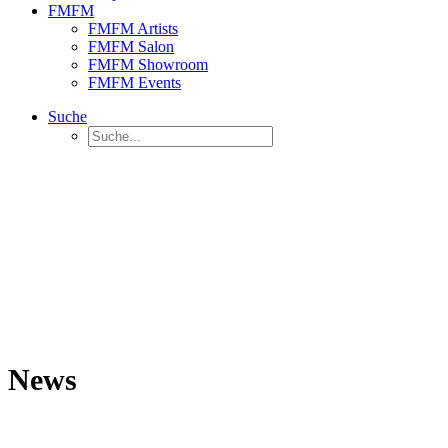
FMFM
FMFM Artists
FMFM Salon
FMFM Showroom
FMFM Events
Suche
News