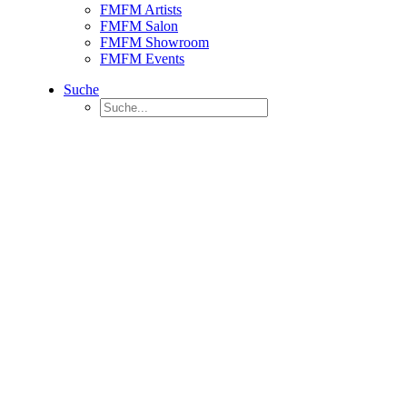
FMFM Artists
FMFM Salon
FMFM Showroom
FMFM Events
Suche