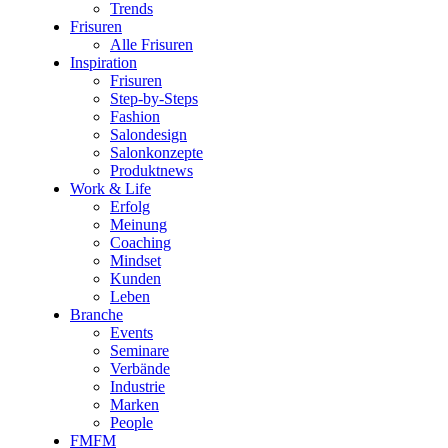
Trends
Frisuren
Alle Frisuren
Inspiration
Frisuren
Step-by-Steps
Fashion
Salondesign
Salonkonzepte
Produktnews
Work & Life
Erfolg
Meinung
Coaching
Mindset
Kunden
Leben
Branche
Events
Seminare
Verbände
Industrie
Marken
People
FMFM