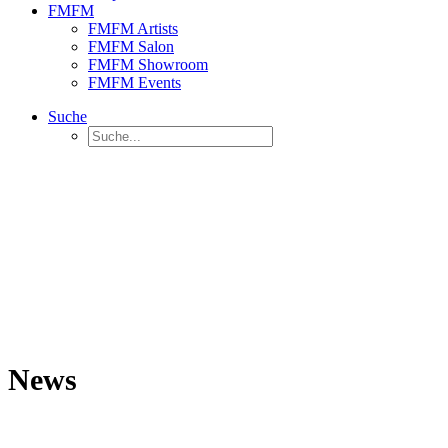
FMFM
FMFM Artists
FMFM Salon
FMFM Showroom
FMFM Events
Suche
News