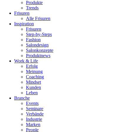
Produkte
Trends
Frisuren
Alle Frisuren
Inspiration
Frisuren
Step-by-Steps
Fashion
Salondesign
Salonkonzepte
Produktnews
Work & Life
Erfolg
Meinung
Coaching
Mindset
Kunden
Leben
Branche
Events
Seminare
Verbände
Industrie
Marken
People