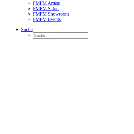
FMFM Artists
FMFM Salon
FMFM Showroom
FMFM Events
Suche