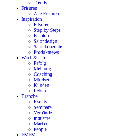
Trends
Frisuren
Alle Frisuren
Inspiration
Frisuren
Step-by-Steps
Fashion
Salondesign
Salonkonzepte
Produktnews
Work & Life
Erfolg
Meinung
Coaching
Mindset
Kunden
Leben
Branche
Events
Seminare
Verbände
Industrie
Marken
People
FMFM