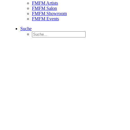
FMFM Artists
FMFM Salon
FMFM Showroom
FMFM Events
Suche