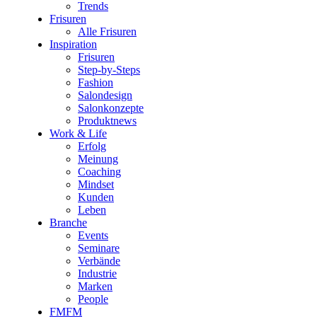
Trends
Frisuren
Alle Frisuren
Inspiration
Frisuren
Step-by-Steps
Fashion
Salondesign
Salonkonzepte
Produktnews
Work & Life
Erfolg
Meinung
Coaching
Mindset
Kunden
Leben
Branche
Events
Seminare
Verbände
Industrie
Marken
People
FMFM