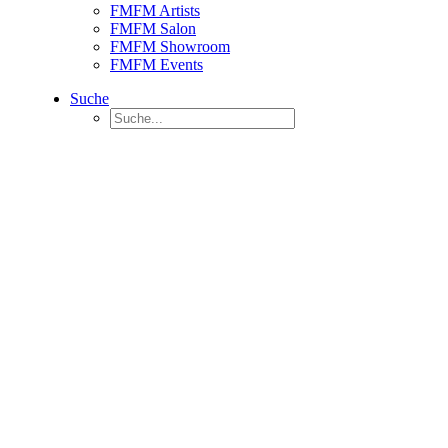
FMFM Artists
FMFM Salon
FMFM Showroom
FMFM Events
Suche