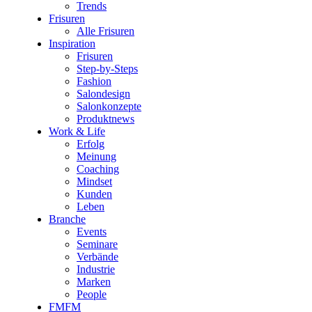
Trends
Frisuren
Alle Frisuren
Inspiration
Frisuren
Step-by-Steps
Fashion
Salondesign
Salonkonzepte
Produktnews
Work & Life
Erfolg
Meinung
Coaching
Mindset
Kunden
Leben
Branche
Events
Seminare
Verbände
Industrie
Marken
People
FMFM