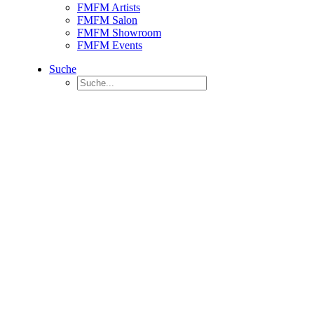
FMFM Artists
FMFM Salon
FMFM Showroom
FMFM Events
Suche