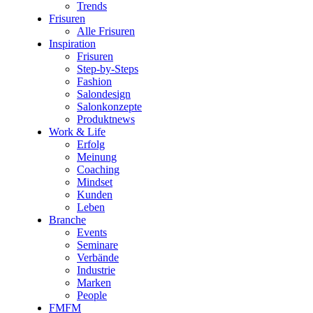
Trends
Frisuren
Alle Frisuren
Inspiration
Frisuren
Step-by-Steps
Fashion
Salondesign
Salonkonzepte
Produktnews
Work & Life
Erfolg
Meinung
Coaching
Mindset
Kunden
Leben
Branche
Events
Seminare
Verbände
Industrie
Marken
People
FMFM