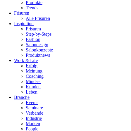
Produkte
Trends
Frisuren
Alle Frisuren
Inspiration
Frisuren
Step-by-Steps
Fashion
Salondesign
Salonkonzepte
Produktnews
Work & Life
Erfolg
Meinung
Coaching
Mindset
Kunden
Leben
Branche
Events
Seminare
Verbände
Industrie
Marken
People