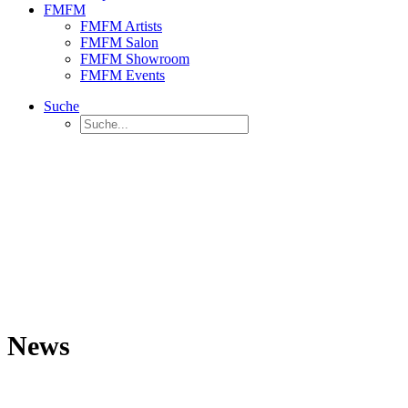
FMFM
FMFM Artists
FMFM Salon
FMFM Showroom
FMFM Events
Suche
News